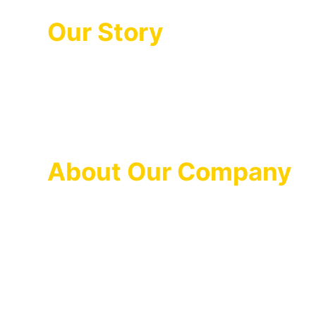
Our Story
Lorem ipsum dolor sit amet, consectetur adipiscing 
semper ante. Vivamus turpis purus, dapibus vitae e
Donec porttitor, diam quis posuere lacinia, justo l
About Our Company
Cursus turpis massa tincidunt dui ut ornare. Sed l
ornare. Molestie at elementum eu facilisis sed o
Fusce ut placerat orci nulla pellentesque dignissi
vitae. Nec sagittis aliquam malesuada bibendum ar
nisl.