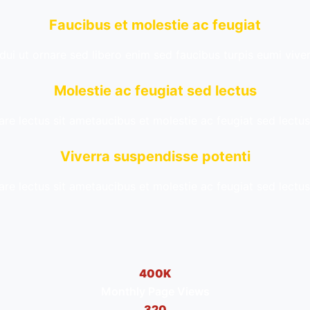
Faucibus et molestie ac feugiat
dui ut ornare sed libero enim sed faucibus turpis eumi vive
Molestie ac feugiat sed lectus
are lectus sit ametaucibus et molestie ac feugiat sed lectu
Viverra suspendisse potenti
are lectus sit ametaucibus et molestie ac feugiat sed lectu
400K
Monthly Page Views
320