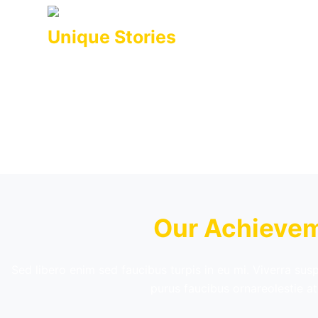
Unique Stories
Cursus turpis massa tincidunt dui ut ornare. Sed l
Our Achieve
Sed libero enim sed faucibus turpis in eu mi. Viverra sus
purus faucibus ornareolestie a