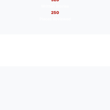
Written Stories
250
Places Reviewed