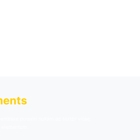
ibero enim sed faucibus turpis in eu mi. Viverra suspendisse
ments
pendisse potenti nullam ac tortor vitae
t elementum.