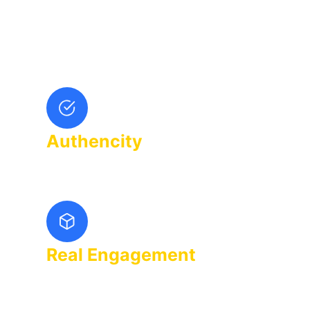
Authencity
Aenean eu arcu sed velit mattis vehicula ac quis t
Real Engagement
Faucibus et molestie ac feugiat sed lectus. Eget n