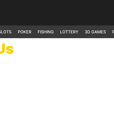
SLOTS
POKER
FISHING
LOTTERY
3D GAMES
Us
 Magnis dis parturient montes nascetur
.